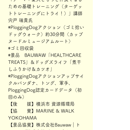
ための基礎トレーニング（ターゲッ
トトレーニングにトライ！）」講師 
宍戸 瑞貴氏
◉PloggingDogアクション（ゴミ拾い
ドッグウォーク）約30分間〈カップ
ヌードルミュージアムルート〉
◉ゴミ回収袋
◉景品　BAUWAW「HEALTHCARE 
TREATS」＆ドッグズライフ「煮干
しふりかけ＆カツオ」
◉PloggingDogアクションアップサイ
クルバンダナ、トング、軍手、
PloggingDog認定カードデータ（初
回のみ）
【後　　援】横浜市 資源循環局
【協　　賛】MARINE & WALK 
YOKOHAMA
【景品協賛】株式会社Bauwaw｜ト