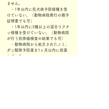
ません。
　・1年以内に狂犬病予防接種を受
けていない。（動物病院発行の猶予
証明書でも可）
　・1年以内に5種以上の混合ワクチ
ン接種を受けていない。（動物病院
が行う抗体価検査の結果でも可）
　・動物病院から処方されたノミ、
ダニ駆除予防薬を1ヶ月以内に投薬
していない。
　・妊娠中、ヒート中、ヒート後2
週間以内。
（6）反社会勢力と関わりがある方
のご参加は固くお断りさせていただ
きます。
※お申し込み資格に該当しない場
合、または虚偽の申請をされた場合
は、参加者や参加ドッグの安全を考
え当日ご参加いただくことはできま