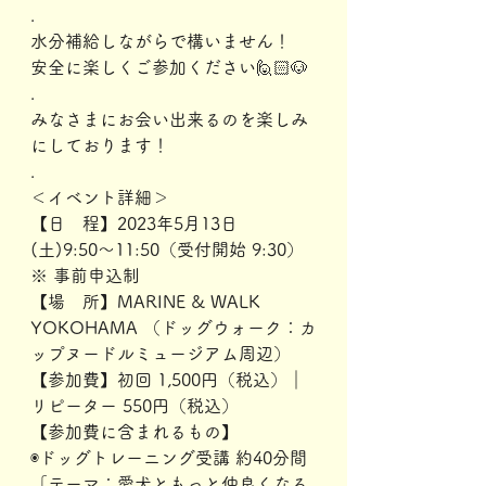
.
水分補給しながらで構いません！
安全に楽しくご参加ください🙋🏻🐶
.
みなさまにお会い出来るのを楽しみ
にしております！
.
＜イベント詳細＞
【日　程】2023年5月13日
(土)9:50〜11:50（受付開始 9:30）
※ 事前申込制
【場　所】MARINE & WALK 
YOKOHAMA （ドッグウォーク：カ
ップヌードルミュージアム周辺）
【参加費】初回 1,500円（税込）｜
リピーター 550円（税込）
【参加費に含まれるもの】
◉ドッグトレーニング受講 約40分間
「テーマ：愛犬ともっと仲良くなる