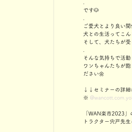
.
です🐶
.
ご愛犬とより良い関
犬との生活ってこん
そして、犬たちが受
.
そんな気持ちで活動
ワンちゃんたちが飽
ださい🌼
↓↓セミナーの詳細
※ 
@wancott.com.y
「WAN楽市2023
トラクター宍戸先生