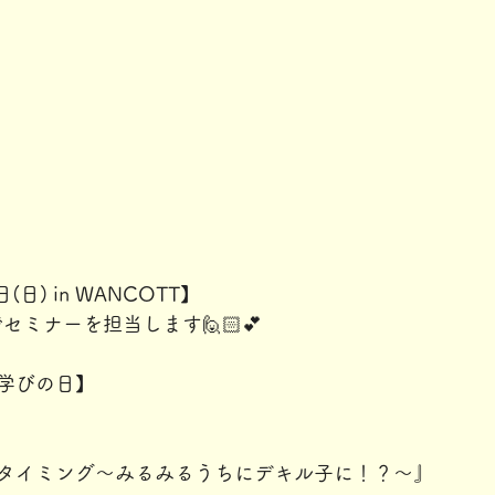
(日) in WANCOTT】
セミナーを担当します🙋🏻💕
【学びの日】
、
タイミング～みるみるうちにデキル子に！？～』