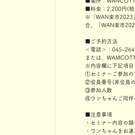
■場所：WANCOT
■料金：2,200円(税
※「WAN楽市202
合、「WAN楽市202
■ご予約方法
＜電話＞：045-264
または、WAMCOTT
※内容欄に下記項目
①セミナーご参加の
②会員番号(非会員
③参加人数
④ワンちゃんご同伴
■注意事項
・セミナー内容の録
・ワンちゃんをお連